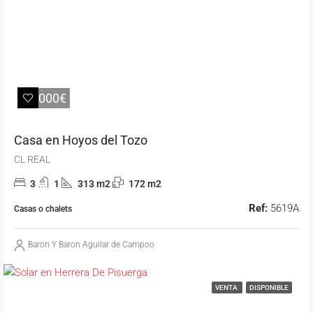
25.000€
Casa en Hoyos del Tozo
CL REAL
3
1
313 m2
172 m2
Ref:
5619A
Casas o chalets
Baron Y Baron Aguilar de Campoo
VENTA
DISPONIBLE