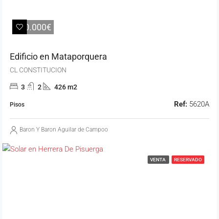
180.000€
Edificio en Mataporquera
CL CONSTITUCION
3
2
426 m2
Ref:
5620A
Pisos
Baron Y Baron Aguilar de Campoo
VENTA
RESERVADO