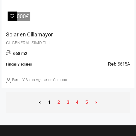
28.000€
Solar en Cillamayor
CL GENERALISIMO CILL
668 m2
Ref:
5615A
Fincas y solares
Baron Y Baron Aguilar de Campoo
<
1
2
3
4
5
>