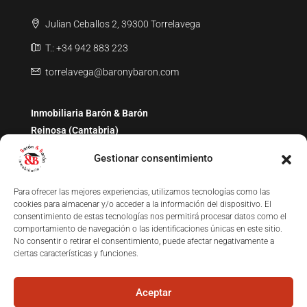
Julian Ceballos 2, 39300 Torrelavega
T.: +34 942 883 223
torrelavega@baronybaron.com
Inmobiliaria Barón & Barón
Reinosa (Cantabria)
Gestionar consentimiento
Av. Puente Carlos III 39200 Reinosa
T.: +34 619 694 070
Para ofrecer las mejores experiencias, utilizamos tecnologías como las
cookies para almacenar y/o acceder a la información del dispositivo. El
aguilar@baronybaron.com
consentimiento de estas tecnologías nos permitirá procesar datos como el
comportamiento de navegación o las identificaciones únicas en este sitio.
No consentir o retirar el consentimiento, puede afectar negativamente a
ciertas características y funciones.
Aceptar
© Todos los derechos reservados. Barón y Barón Inmobiliaria 2025