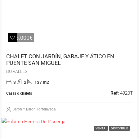
325.000€
CHALET CON JARDÍN, GARAJE Y ÁTICO EN
PUENTE SAN MIGUEL
BO VALLES
3
2
137 m2
Ref:
4920T
Casas o chalets
Baron Y Baron Torrelavega
VENTA
DISPONIBLE