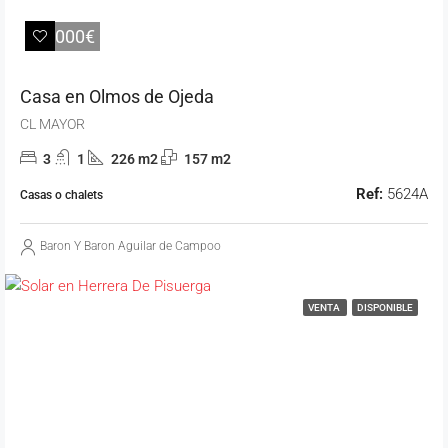
68.000€
Casa en Olmos de Ojeda
CL MAYOR
3
1
226 m2
157 m2
Ref:
5624A
Casas o chalets
Baron Y Baron Aguilar de Campoo
VENTA
DISPONIBLE