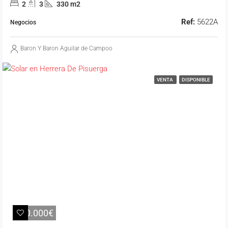
2
3
330 m2
Ref:
5622A
Negocios
Baron Y Baron Aguilar de Campoo
VENTA
DISPONIBLE
110.000€