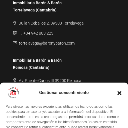
Inmobiliaria Barón & Barón
Torrelavega (Cantabria)
Julian Ceballos 2, 39300 Torrelavega
T.: +34 942 883 223
torrelavega@baronybaron.com
Inmobiliaria Barón & Barón
Reinosa (Cantabria)
Av. Puente Carlos III 39200 Reinosa
T.: +34 619 694 070
Gestionar consentimiento
aguilar@baronybaron.com
Para ofrecer las mejores experiencias, utilizamos tecnologías como las
cookies para almacenar y/o acceder a la información del dispositivo. El
consentimiento de estas tecnologías nos permitirá procesar datos como el
comportamiento de navegación o las identificaciones únicas en este sitio.
No consentir o retirar el consentimiento, puede afectar negativamente a