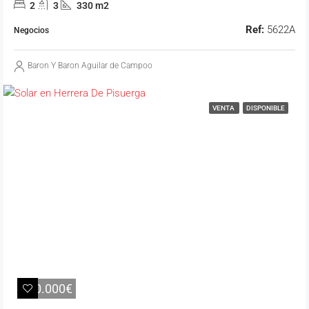
2
3
330 m2
Ref:
5622A
Negocios
Baron Y Baron Aguilar de Campoo
VENTA
DISPONIBLE
110.000€