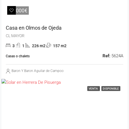
68.000€
Casa en Olmos de Ojeda
CL MAYOR
3
1
226 m2
157 m2
Ref:
5624A
Casas o chalets
Baron Y Baron Aguilar de Campoo
VENTA
DISPONIBLE