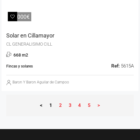
28.000€
Solar en Cillamayor
CL GENERALISIMO CILL
668 m2
Ref:
5615A
Fincas y solares
Baron Y Baron Aguilar de Campoo
<
1
2
3
4
5
>