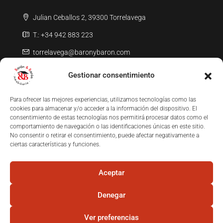
Julian Ceballos 2, 39300 Torrelavega
T.: +34 942 883 223
torrelavega@baronybaron.com
Gestionar consentimiento
Inmobiliaria Barón & Barón
Reinosa (Cantabria)
Para ofrecer las mejores experiencias, utilizamos tecnologías como las
cookies para almacenar y/o acceder a la información del dispositivo. El
Av. Puente Carlos III 39200 Reinosa
consentimiento de estas tecnologías nos permitirá procesar datos como el
comportamiento de navegación o las identificaciones únicas en este sitio.
T.: +34 619 694 070
No consentir o retirar el consentimiento, puede afectar negativamente a
ciertas características y funciones.
aguilar@baronybaron.com
Aceptar
Denegar
Ver preferencias
© Todos los derechos reservados. Barón y Barón Inmobiliaria 2025