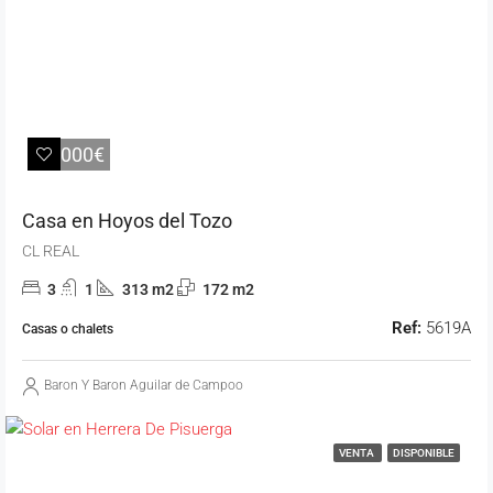
25.000€
Casa en Hoyos del Tozo
CL REAL
3
1
313 m2
172 m2
Ref:
5619A
Casas o chalets
Baron Y Baron Aguilar de Campoo
VENTA
DISPONIBLE