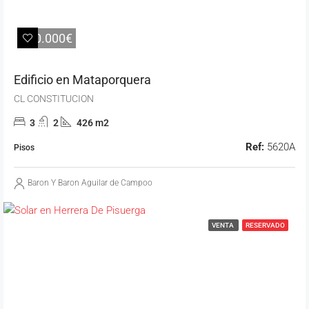
180.000€
Edificio en Mataporquera
CL CONSTITUCION
3
2
426 m2
Ref:
5620A
Pisos
Baron Y Baron Aguilar de Campoo
VENTA
RESERVADO