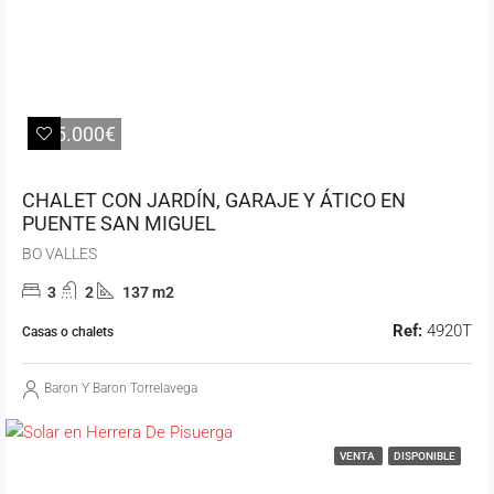
325.000€
CHALET CON JARDÍN, GARAJE Y ÁTICO EN
PUENTE SAN MIGUEL
BO VALLES
3
2
137 m2
Ref:
4920T
Casas o chalets
Baron Y Baron Torrelavega
VENTA
DISPONIBLE