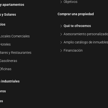
Objetivos
 y apartamentos
Comprar una propiedad
s y Solares
ios
Qué te ofrecemos
Asesoramiento personalizad
Locales Comerciales
Amplio catálogo de inmueble
Hoteles
Financiación
Bares y Restaurantes
Gasolineras
Oficinas
 industriales
eros
es