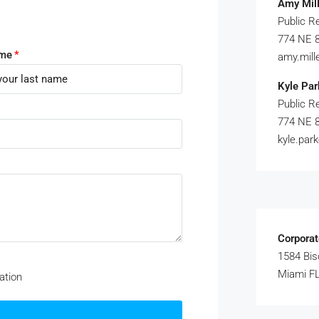
Amy Mill
Public R
774 NE 8
ame
amy.mil
Kyle Par
Public R
774 NE 8
kyle.pa
Corporat
1584 Bis
Miami FL
ation