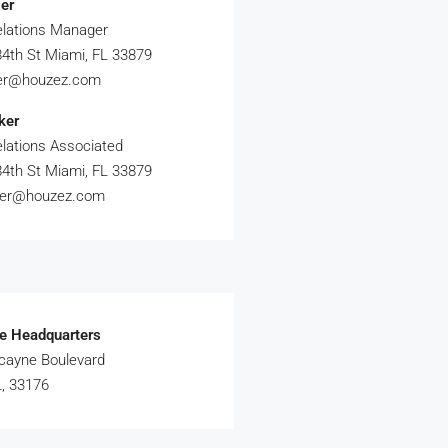
er
elations Manager
4th St Miami, FL 33879
ler@houzez.com
ker
elations Associated
4th St Miami, FL 33879
rker@houzez.com
e Headquarters
cayne Boulevard
, 33176